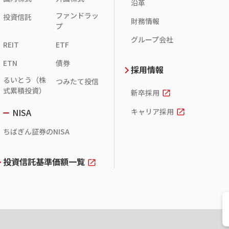
沿革
ファンドラッ
投資信託
財務情報
プ
グループ会社
REIT
ETF
ETN
債券
採用情報
るいとう（株
つみたて投信
式累積投資）
新卒採用
NISA
キャリア採用
ちばぎん証券のNISA
投資信託基準価額一覧
お問い
ち
コ