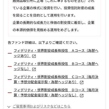
融商品取引所に上場（これに準ずるものを含む）され
ている企業の株式に投資を行い、投資信託財産の成長
を図ることを目的として運用を行います。
企業の長期的な成長力と株価の割安度に着目し、企業
の本源的価値を見極める運用をめざします。
各ファンド詳細は、以下よりご確認ください。
フィデリティ・世界割安成長株投信 Ａコース（為替ヘ
ッジあり）
フィデリティ・世界割安成長株投信 Ｂコース（為替ヘ
ッジなし）
フィデリティ・世界割安成長株投信 Ｃコース（毎月決
算・予想分配金提示型・為替ヘッジあり）
フィデリティ・世界割安成長株投信 Ｄコース（毎月決
算・予想分配金提示型・為替ヘッジなし）
ご留意事項およびリスクなどはこちら